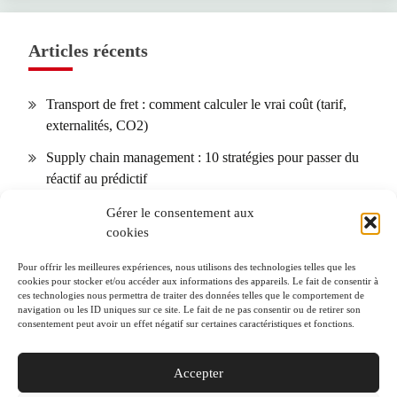
Articles récents
Transport de fret : comment calculer le vrai coût (tarif,
externalités, CO2)
Supply chain management : 10 stratégies pour passer du
réactif au prédictif
Dimensions palettes européennes : normes, tolérances et
Gérer le consentement aux
cookies
optimisation d’empilement
Transport par messagerie : optimiser les petits colis B2B
Pour offrir les meilleures expériences, nous utilisons des technologies telles que les
cookies pour stocker et/ou accéder aux informations des appareils. Le fait de consentir à
(tarifs, SLA, assurance)
ces technologies nous permettra de traiter des données telles que le comportement de
navigation ou les ID uniques sur ce site. Le fait de ne pas consentir ou de retirer son
Plateformes multimodales : 7 modèles de hubs et
consentement peut avoir un effet négatif sur certaines caractéristiques et fonctions.
comment choisir pour votre flux
Accepter