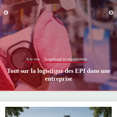
 une
Logistique et organisation
A la
a logistique des EPI dans une
Construct
entreprise
ou ind