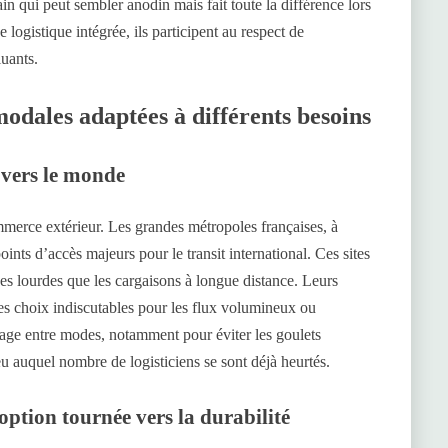
in qui peut sembler anodin mais fait toute la différence lors
e logistique intégrée, ils participent au respect de
luants.
odales adaptées à différents besoins
e vers le monde
mmerce extérieur. Les grandes métropoles françaises, à
ints d’accès majeurs pour le transit international. Ces sites
ses lourdes que les cargaisons à longue distance. Leurs
des choix indiscutables pour les flux volumineux ou
ssage entre modes, notamment pour éviter les goulets
eu auquel nombre de logisticiens se sont déjà heurtés.
 option tournée vers la durabilité