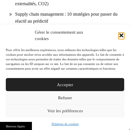
externalités, CO2)
Supply chain management : 10 stratégies pour passer du
réactif au prédictif
Dimensions palettes européennes : normes, tolérances et
Gérer le consentement aux
cookies
optimisation d’empilement
Transport par messagerie : optimiser les petits colis B2B
Pour offrir les meilleures expériences, nous utilisons des technologies telles que les
cookies pour stocker et/ou accéder aux informations des appareils. Le fait de consentir à
(tarifs, SLA, assurance)
ces technologies nous permettra de traiter des données telles que le comportement de
navigation ou les ID uniques sur ce site. Le fait de ne pas consentir ou de retirer son
Plateformes multimodales : 7 modèles de hubs et
consentement peut avoir un effet négatif sur certaines caractéristiques et fonctions.
comment choisir pour votre flux
Accepter
Refuser
Voir les préférences
© 2026 Logistique Conseil
Politique de cookies
Mentions légales