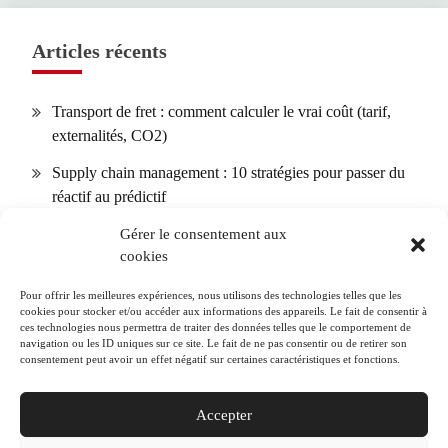
Articles récents
Transport de fret : comment calculer le vrai coût (tarif,
externalités, CO2)
Supply chain management : 10 stratégies pour passer du
réactif au prédictif
Dimensions palettes européennes : normes, tolérances et
Gérer le consentement aux
cookies
optimisation d’empilement
Transport par messagerie : optimiser les petits colis B2B
Pour offrir les meilleures expériences, nous utilisons des technologies telles que les
cookies pour stocker et/ou accéder aux informations des appareils. Le fait de consentir à
(tarifs, SLA, assurance)
ces technologies nous permettra de traiter des données telles que le comportement de
navigation ou les ID uniques sur ce site. Le fait de ne pas consentir ou de retirer son
Plateformes multimodales : 7 modèles de hubs et
consentement peut avoir un effet négatif sur certaines caractéristiques et fonctions.
comment choisir pour votre flux
Accepter